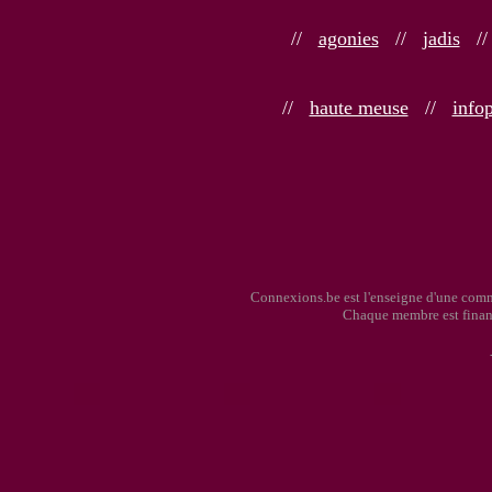
//
agonies
//
jadis
/
//
haute meuse
//
info
Connexions.be est l'enseigne d'une comm
Chaque membre est finan